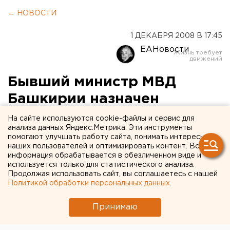
← НОВОСТИ
1 ДЕКАБРЯ 2008 В 17:45
ЕАНовости
Бывший министр МВД
Башкирии назначен
министром МВД Северной
На сайте используются cookie-файлы и сервис для
анализа данных Яндекс.Метрика. Эти инструменты
Осетии
помогают улучшать работу сайта, понимать интересы
наших пользователей и оптимизировать контент. Вся
информация обрабатывается в обезличенном виде и
Генерал-майор Артур Ахметханов, исполнявший
используется только для статистического анализа.
обязанности министра внутренних дел по
Продолжая использовать сайт, вы соглашаетесь с нашей
республике Башкортостан, назначен министром
Политикой обработки персональных данных
.
внутренних дел Северной Осетии и 1 декабря
будет представлен личному составу МВД
Принимаю
Северной Осетии, сообщили агентству ЕАН в