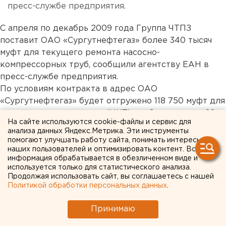
пресс-службе предприятия.
С апреля по декабрь 2009 года Группа ЧТПЗ
поставит ОАО «Сургутнефтегаз» более 340 тысяч
муфт для текущего ремонта насосно-
компрессорных труб, сообщили агентству ЕАН в
пресс-службе предприятия.
По условиям контракта в адрес ОАО
«Сургутнефтегаз» будет отгружено 118 750 муфт для
насосно-компрессорных (НКТ) труб диаметром 60
На сайте используются cookie-файлы и сервис для
миллиметров и 221 578 муфт для насосно-
анализа данных Яндекс.Метрика. Эти инструменты
компрессорных (НКТ) труб диаметром 73
помогают улучшать работу сайта, понимать интересы
миллиметра, произведенных на муфтовом участке
наших пользователей и оптимизировать контент. Вся
информация обрабатывается в обезличенном виде и
финишного центра Первоуральского новотрубного
используется только для статистического анализа.
завода, который входит в Группу ЧТПЗ.
Продолжая использовать сайт, вы соглашаетесь с нашей
«Завершение строительства и запуск
Политикой обработки персональных данных
.
промышленного производства в финишном центре
Принимаю
Первоуральского новотрубного завода является
важным этапом в развитии промышленных