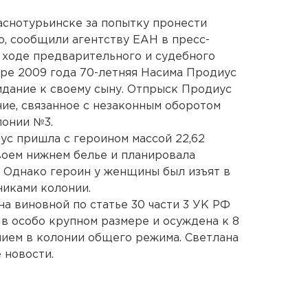
снотурьинске за попытку пронести
, сообщили агентству ЕАН в пресс-
 ходе предварительного и судебного
аре 2009 года 70-летняя Насима Продиус
идание к своему сыну. Отпрыск Продиус
ние, связанное с незаконным оборотом
лонии №3.
ус пришла с героином массой 22,62
своем нижнем белье и планировала
 Однако героин у женщины был изъят в
никами колонии.
а виновной по статье 30 части 3 УК РФ
 в особо крупном размере и осуждена к 8
ием в колонии общего режима. Светлана
 новости.