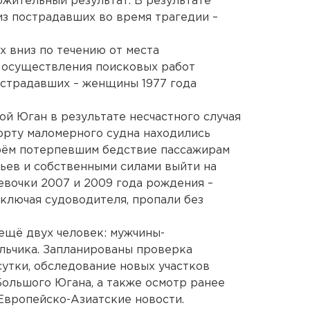
жительный результат. В результате
из пострадавших во время трагедии –
ах вниз по течению от места
 осуществления поисковых работ
острадавших – женщины 1977 года
ой Юган в результате несчастного случая
орту маломерного судна находились
Трём потерпевшим бедствие пассажирам
вьев и собственными силами выйти на
евочки 2007 и 2009 года рождения –
включая судоводителя, пропали без
ещё двух человек: мужчины-
льчика. Запланированы проверка
сутки, обследование новых участков
Большого Югана, а также осмотр ранее
Европейско-Азиатские новости.