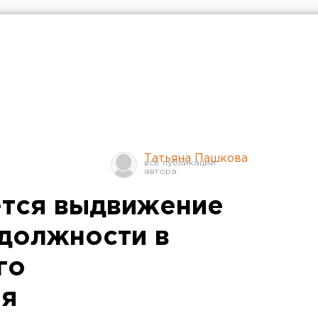
Татьяна Пашкова
ется выдвижение
 должности в
го
ия