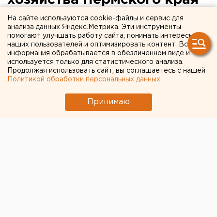
хозяйства Пермского края
защитила паспорт региона
На сайте используются cookie-файлы и сервис для
анализа данных Яндекс.Метрика. Эти инструменты
помогают улучшать работу сайта, понимать интересы
Министр сельского хозяйства Пермского края
наших пользователей и оптимизировать контент. Вся
Елена Гилязова защитила паспорт региона,
информация обрабатывается в обезличенном виде и
сообщили агентству ЕАН в пресс-службе
используется только для статистического анализа.
Продолжая использовать сайт, вы соглашаетесь с нашей
Министерства сельского хозяйства Прикмья.
Политикой обработки персональных данных
.
Министр сельского хозяйства Пермского края Елена
Принимаю
Гилязова защитила паспорт региона, сообщили
агентству ЕАН в пресс-службе Министерства
сельского хозяйства Прикмья.
Министр сельского хозяйства Пермского края Елена
Гилязова презентовала в федеральном Минсельхозе
паспорт региона. Основная задача защиты
паспортов регионами – презентация федеральному
министерству сельского хозяйства стратегии
развития субъекта РФ и оценка ее эффективности.
На сегодняшний день 61 регион защитил свои