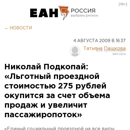
[18+]
РОССИЯ
Екатеринбург
← НОВОСТИ
Челябинск
4 АВГУСТА 2009 В 16:37
Курган
Татьяна Пашкова
Оренбург
Николай Подкопай:
«Льготный проездной
стоимостью 275 рублей
окупится за счет объема
продаж и увеличит
пассажиропоток»
«Единый социальный проездной на все виды