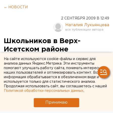
← НОВОСТИ
2 СЕНТЯБРЯ 2009 В 12:49
Наталия Лукьянцева
Школьников в Верх-
Исетском районе
заставляли мыть классные
На сайте используются cookie-файлы и сервис для
анализа данных Яндекс.Метрика. Эти инструменты
доски и убирать кабинеты
помогают улучшать работу сайта, понимать интересы
наших пользователей и оптимизировать контент. Вся
информация обрабатывается в обезличенном виде и
Школьников в Верх-Исетском районе вопреки
используется только для статистического анализа.
закону заставляли мыть классные доски и
Продолжая использовать сайт, вы соглашаетесь с нашей
убирать кабинеты, сообщили агентству ЕАН в
Политикой обработки персональных данных
.
областной прокуратуре.
Принимаю
Школьников в Верх-Исетском районе вопреки