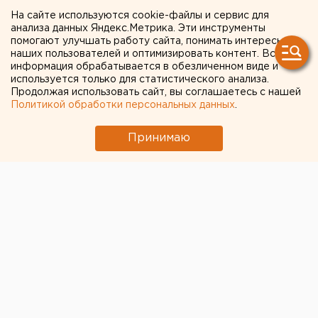
активизировали борьбу с
На сайте используются cookie-файлы и сервис для
анализа данных Яндекс.Метрика. Эти инструменты
«зайцами»
помогают улучшать работу сайта, понимать интересы
наших пользователей и оптимизировать контент. Вся
информация обрабатывается в обезличенном виде и
На Южно-Уральской магистрали стартовал
используется только для статистического анализа.
месячник по борьбе с безбилетным проездом в
Продолжая использовать сайт, вы соглашаетесь с нашей
поездах пригородного сообщения, сообщили
Политикой обработки персональных данных
.
агентству ЕАН в службе по связям с
общественностью Южно-Уральской железной
Принимаю
дороги (ЮУЖД).
На Южно-Уральской магистрали стартовал месячник
по борьбе с безбилетным проездом в поездах
пригородного сообщения, сообщили агентству ЕАН
в службе по связям с общественностью Южно-
Уральской железной дороги (ЮУЖД).
С 10 декабря на Челябинском, Орском, Курганском и
Петропавловском отделениях ЮУЖД
железнодорожники усилили контроль над