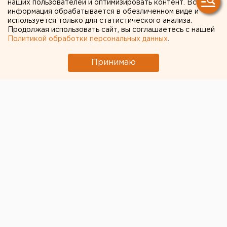
наших пользователей и оптимизировать контент. Вся
информация обрабатывается в обезличенном виде и
Перспективы автомобильного завода «Урал» его
используется только для статистического анализа.
руководство обсудило с представителями
Продолжая использовать сайт, вы соглашаетесь с нашей
товаропроводящей сети предприятия на
Политикой обработки персональных данных
.
традиционном ежегодном совещании.
Принимаю
Перспективы автомобильного завода «Урал» его
руководство обсудило с представителями
товаропроводящей сети предприятия на
традиционном ежегодном совещании. Во встрече
приняли участие сотрудники примерно 70
дилерских центров «Урала», расположенных во
всех регионах России и ряде стран ближнего
зарубежья.
Благодаря новым принципам и подходам работы
товаропроводящей сети автозавод намерен
увеличить продажи техники по сравнению с 2009
годом, который предприятия завершило на
безубыточном уровне. Стабильная работа завода