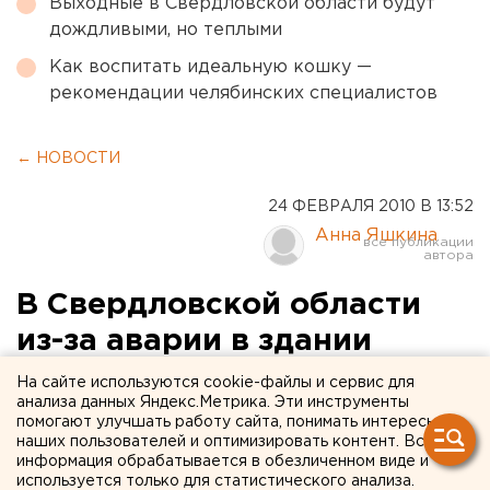
Выходные в Свердловской области будут
дождливыми, но теплыми
Как воспитать идеальную кошку —
рекомендации челябинских специалистов
← НОВОСТИ
24 ФЕВРАЛЯ 2010 В 13:52
Анна Яшкина
В Свердловской области
из-за аварии в здании
филиала
На сайте используются cookie-файлы и сервис для
анализа данных Яндекс.Метрика. Эти инструменты
«Уралсвязьинформа»
помогают улучшать работу сайта, понимать интересы
наших пользователей и оптимизировать контент. Вся
частично приостановлен
информация обрабатывается в обезличенном виде и
доступ в Интернет
используется только для статистического анализа.