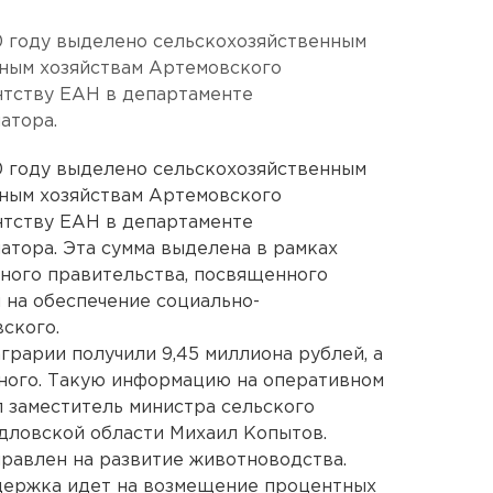
0 году выделено сельскохозяйственным
чным хозяйствам Артемовского
нтству ЕАН в департаменте
атора.
0 году выделено сельскохозяйственным
чным хозяйствам Артемовского
нтству ЕАН в департаменте
тора. Эта сумма выделена в рамках
ного правительства, посвященного
 на обеспечение социально-
ского.
грарии получили 9,45 миллиона рублей, а
льного. Такую информацию на оперативном
 заместитель министра сельского
дловской области Михаил Копытов.
равлен на развитие животноводства.
ддержка идет на возмещение процентных