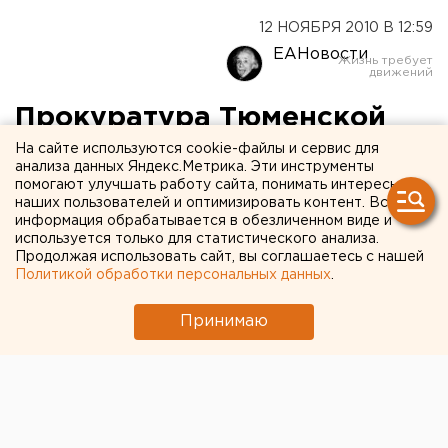
12 НОЯБРЯ 2010 В 12:59
ЕАНовости
Прокуратура Тюменской
области реабилитировала
На сайте используются cookie-файлы и сервис для
анализа данных Яндекс.Метрика. Эти инструменты
76-летнего жителя Тюмени,
помогают улучшать работу сайта, понимать интересы
наших пользователей и оптимизировать контент. Вся
который подвергся
информация обрабатывается в обезличенном виде и
используется только для статистического анализа.
политическим репрессиям
Продолжая использовать сайт, вы соглашаетесь с нашей
Политикой обработки персональных данных
.
Прокуратура Тюменской области
Принимаю
реабилитировала 76-летнего жителя Тюмени,
который подвергся политическим репрессиям,
сообщили агентству ЕАН в пресс-службе
прокуратуры.
Прокуратура Тюменской области реабилитировала