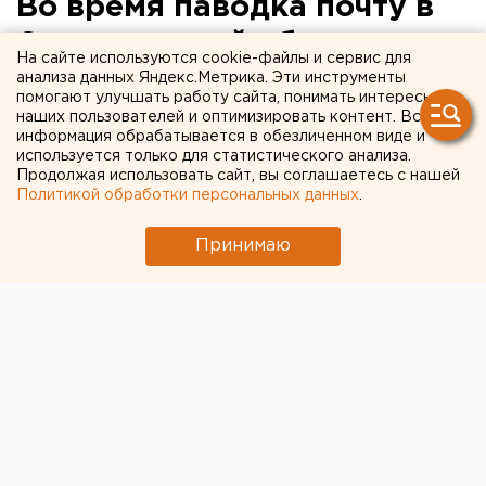
Во время паводка почту в
Свердловской области
На сайте используются cookie-файлы и сервис для
будут доставлять на лодке
анализа данных Яндекс.Метрика. Эти инструменты
помогают улучшать работу сайта, понимать интересы
и вертолете. ФОТО
наших пользователей и оптимизировать контент. Вся
информация обрабатывается в обезличенном виде и
используется только для статистического анализа.
Четыре из 13 почтамтов Среднего Урала вынуждены
Продолжая использовать сайт, вы соглашаетесь с нашей
пересмотреть почтовые маршруты и способы
Политикой обработки персональных данных
.
доставки почты в период весеннего паводка,
сообщили агентству ЕАН в группе по связям с
Принимаю
общественностью УФПС Свердловской области.
В затопляемые территории Ирбитского и
Серовского почтамтов корреспонденция будет
доставляться на пароме и вертолете, а в Талицком и
Красноуфимском почтамтах письма и посылки
доставят с использованием катеров и моторных
лодок. Такая ситуация продлится до конца мая,
когда весенний паводок спадет и дороги
восстановятся.