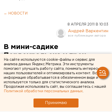
← НОВОСТИ
8 АПРЕЛЯ 2011 В 10:03
Андрей Варкентин
В мини-садике
Первоуральска у трех
На сайте используются cookie-файлы и сервис для
детей выявлена острая
анализа данных Яндекс.Метрика. Эти инструменты
помогают улучшать работу сайта, понимать интересы
кишечная инфекция
наших пользователей и оптимизировать контент. Вся
информация обрабатывается в обезличенном виде и
используется только для статистического анализа.
В отдел эпидемиологических экспертиз
Продолжая использовать сайт, вы соглашаетесь с нашей
Первоуральского филиала ФГУЗ «Центр гигиены и
Политикой обработки персональных данных
.
эпидемиологии в Свердловской области» 4 апреля
поступила информация о трех случаях острой
Принимаю
кишечной инфекции среди детей, сообщили