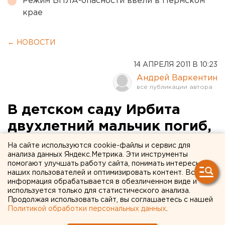
Режим БПЛА-опасности ввели в Пермском
крае
← НОВОСТИ
14 АПРЕЛЯ 2011 В 10:23
Андрей Варкентин
В детском саду Ирбита
двухлетний мальчик погиб,
поперхнувшись булочкой
На сайте используются cookie-файлы и сервис для
анализа данных Яндекс.Метрика. Эти инструменты
помогают улучшать работу сайта, понимать интересы
В Ирбите произошло ЧП в одном из детских
наших пользователей и оптимизировать контент. Вся
садов, сообщили агентству ЕАН в пресс-службе
информация обрабатывается в обезличенном виде и
Следственного управления Следственного
используется только для статистического анализа.
Продолжая использовать сайт, вы соглашаетесь с нашей
комитета РФ по Свердловской области.
Политикой обработки персональных данных
.