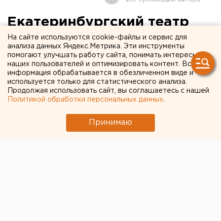
Екатеринбургский театр
кукол проводит акцию для
На сайте используются cookie-файлы и сервис для
анализа данных Яндекс.Метрика. Эти инструменты
студентов
помогают улучшать работу сайта, понимать интересы
наших пользователей и оптимизировать контент. Вся
информация обрабатывается в обезличенном виде и
Екатеринбургские кукольники приглашают
используется только для статистического анализа.
студентов посетить спектакль «Башмачкин» на
Продолжая использовать сайт, вы соглашаетесь с нашей
Политикой обработки персональных данных
.
льготных условиях: два билета по цене одного,
сообщили агентству ЕАН в пресс-службе
Принимаю
регионального отделения Союза театральных
деятелей РФ.
Екатеринбургские кукольники приглашают
студентов посетить спектакль «Башмачкин» на
льготных условиях: два билета по цене одного,
сообщили агентству ЕАН в пресс-службе
регионального отделения Союза театральных
деятелей РФ. Спектакль состоится в 18 часов 30