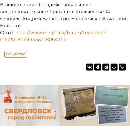
В ликвидации ЧП задействованы две
восстановительные бригады в количестве 14
человек. Андрей Варкентин, Европейско-Азиатские
Новости.
Фото:
http://www.e1.ru/talk/forum/read.php?
f=67&i=8064355&t=8064355
Общество