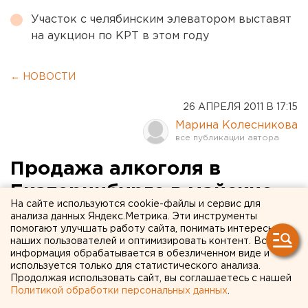
Участок с челябинским элеватором выставят
на аукцион по КРТ в этом году
← НОВОСТИ
26 АПРЕЛЯ 2011 В 17:15
Марина Колесникова
Продажа алкоголя в
Екатеринбурге в майские
На сайте используются cookie-файлы и сервис для
праздники будет
анализа данных Яндекс.Метрика. Эти инструменты
помогают улучшать работу сайта, понимать интересы
ограничена
наших пользователей и оптимизировать контент. Вся
информация обрабатывается в обезличенном виде и
используется только для статистического анализа.
Министр торговли, питания и услуг Свердловской
Продолжая использовать сайт, вы соглашаетесь с нашей
области Дмитрий Ноженко в преддверии майских
Политикой обработки персональных данных
.
праздников призвал руководителей предприятий