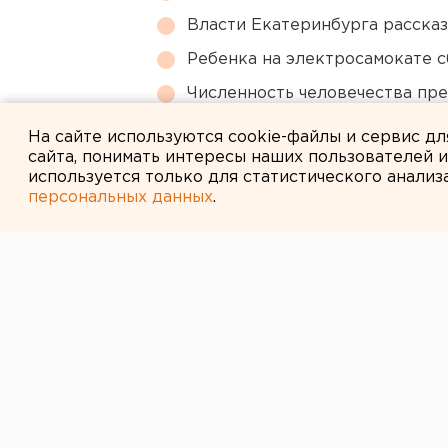
Власти Екатеринбурга рассказ
Ребенка на электросамокате с
Численность человечества пр
планеты
На сайте используются cookie-файлы и сервис д
сайта, понимать интересы наших пользователей 
используется только для статистического анализ
персональных данных
.
← НОВОСТИ
27 АПРЕЛЯ 2011 В 18:03
ЧМ-2018: свер
делят шкуру н
Экономический эффект от подгот