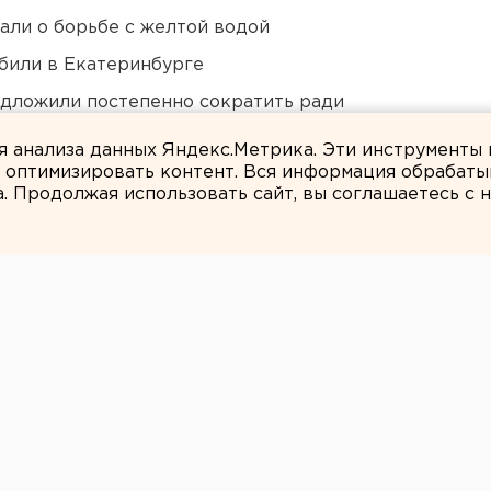
али о борьбе с желтой водой
били в Екатеринбурге
едложили постепенно сократить ради
ля анализа данных Яндекс.Метрика. Эти инструменты
и оптимизировать контент. Вся информация обрабаты
а. Продолжая использовать сайт, вы соглашаетесь с
Андрей Варкентин
дловские власти
еубитого медведя
овки и проведения игр Чемпионата мира