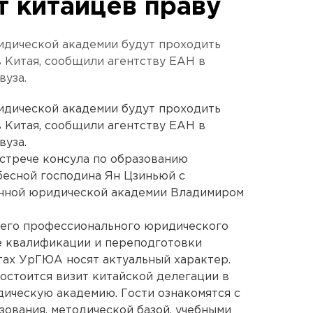
т китайцев праву
идической академии будут проходить
 Китая, сообщили агентству ЕАН в
вуза.
идической академии будут проходить
 Китая, сообщили агентству ЕАН в
вуза.
стрече консула по образованию
бесной господина Ян Цзиньюй с
нной юридической академии Владимиром
его профессионального юридического
е квалификации и переподготовки
тах УрГЮА носят актуальный характер.
состоится визит китайской делегации в
ическую академию. Гости ознакомятся с
ования, методической базой, учебными