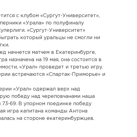
тится с клубом «Сургут-Университет»,
перники «Урала» по полуфиналу
уперлиги. «Сургут-Университет»
быграть который уральцы не смогли ни
тки.
ед начнется матчем в Екатеринбурге,
ра назначена на 19 мая, она состоится в
димости, «Урал» проведет и третью игру.
ерии встречаются «Спартак-Приморье» и
ерии «Урал» одержал верх над
орую победу над череповчанами наша
 73-69. В упорном поединке победу
ая игра капитана команды Антона
залась на стороне екатеринбуржцев.