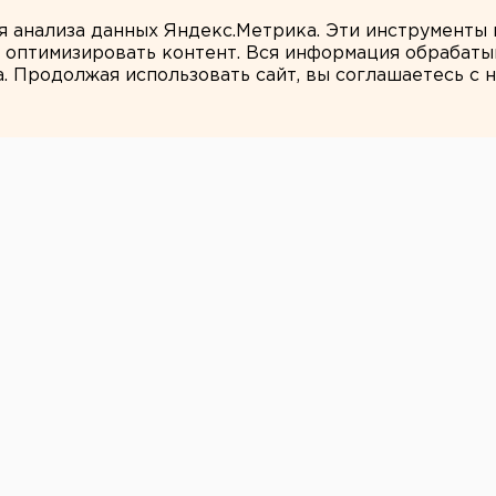
ля анализа данных Яндекс.Метрика. Эти инструменты
и оптимизировать контент. Вся информация обрабаты
а. Продолжая использовать сайт, вы соглашаетесь с
Андрей Варкентин
о дело электрика-
Первоуральска,
 которого
офренией
венным отделом СУ СКР по
 расследование уголовного дела в