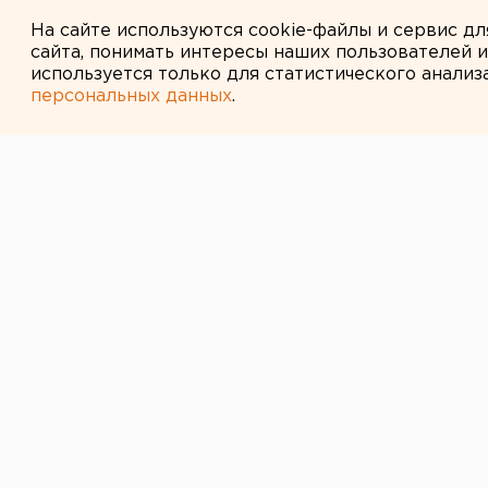
планеты
На сайте используются cookie-файлы и сервис д
сайта, понимать интересы наших пользователей 
используется только для статистического анализ
персональных данных
.
← НОВОСТИ
10 МАЯ 2011 В 10:29
В суд передан
насильника из 
одна из жертв
заболела шиз
Ревдинским межрайонным следст
Свердловской области завершено