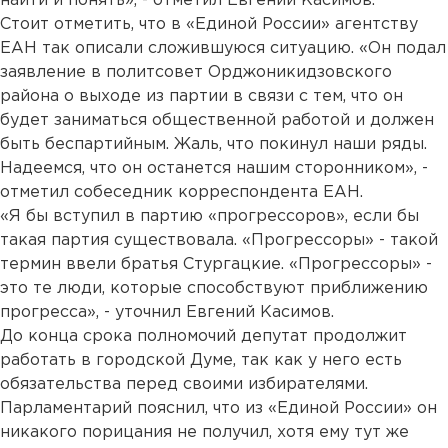
найти и понять», - отметил Евгений Касимов.
Стоит отметить, что в «Единой России» агентству
ЕАН так описали сложившуюся ситуацию. «Он подал
заявление в политсовет Орджоникидзовского
района о выходе из партии в связи с тем, что он
будет заниматься общественной работой и должен
быть беспартийным. Жаль, что покинул наши ряды.
Надеемся, что он останется нашим сторонником», -
отметил собеседник корреспондента ЕАН.
«Я бы вступил в партию «прогрессоров», если бы
такая партия существовала. «Прогрессоры» - такой
термин ввели братья Стургацкие. «Прогрессоры» -
это те люди, которые способствуют приближению
прогресса», - уточнил Евгений Касимов.
До конца срока полномочий депутат продолжит
работать в городской Думе, так как у него есть
обязательства перед своими избирателями.
Парламентарий пояснил, что из «Единой России» он
никакого порицания не получил, хотя ему тут же