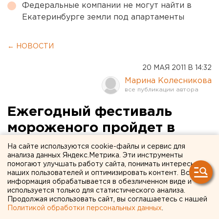
Федеральные компании не могут найти в
Екатеринбурге земли под апартаменты
← НОВОСТИ
20 МАЯ 2011 В 14:32
Марина Колесникова
Ежегодный фестиваль
мороженого пройдет в
Екатеринбурге
На сайте используются cookie-файлы и сервис для
анализа данных Яндекс.Метрика. Эти инструменты
помогают улучшать работу сайта, понимать интересы
Ежегодный одиннадцатый фестиваль качества
наших пользователей и оптимизировать контент. Вся
молочной продукции и мороженого пройдет в
информация обрабатывается в обезличенном виде и
Екатеринбурге 24-26 мая, сообщили агентству
используется только для статистического анализа.
Продолжая использовать сайт, вы соглашаетесь с нашей
ЕАН в оргкомитете мероприятия..
Политикой обработки персональных данных
.