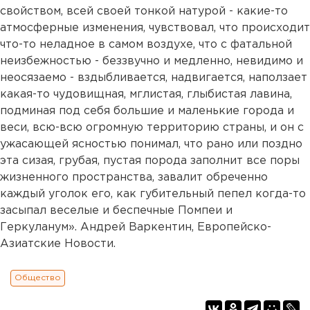
свойством, всей своей тонкой натурой - какие-то
атмосферные изменения, чувствовал, что происходит
что-то неладное в самом воздухе, что с фатальной
неизбежностью - беззвучно и медленно, невидимо и
неосязаемо - вздыбливается, надвигается, наползает
какая-то чудовищная, мглистая, глыбистая лавина,
подминая под себя большие и маленькие города и
веси, всю-всю огромную территорию страны, и он с
ужасающей ясностью понимал, что рано или поздно
эта сизая, грубая, пустая порода заполнит все поры
жизненного пространства, завалит обреченно
каждый уголок его, как губительный пепел когда-то
засыпал веселые и беспечные Помпеи и
Геркуланум». Андрей Варкентин, Европейско-
Азиатские Новости.
Общество