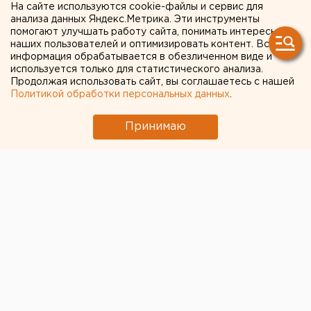
На сайте используются cookie-файлы и сервис для
теплохода «Булгария»
анализа данных Яндекс.Метрика. Эти инструменты
помогают улучшать работу сайта, понимать интересы
наших пользователей и оптимизировать контент. Вся
Сегодня утром из Челябинска в Екатеринбург
информация обрабатывается в обезличенном виде и
был доставлен «Груз-200», сообщили агентству
используется только для статистического анализа.
Продолжая использовать сайт, вы соглашаетесь с нашей
ЕАН в пресс-службе ГУ МЧС РФ по
Политикой обработки персональных данных
.
Свердловской области.
Принимаю
Сегодня утром из Челябинска в Екатеринбург был
доставлен «Груз-200», сообщили агентству ЕАН в
пресс-службе ГУ МЧС РФ по Свердловской области.
Тело погибшей на теплоходе «Булгария»
жительницы Ульяновска Людмилы Буториной
доставлено в столицу Урала, так как в последнее
время она проживала в Екатеринбурге с дочерью.
Доставку «Груза-200» осуществляли
территориальный центр медицины катастроф и
бюро медэкспертизы Свердловской области под
непосредственным руководством заместителя