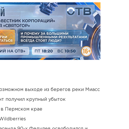
озможном выходе из берегов реки Миасс
нт получил крупный убыток
 в Пермском крае
ildberries
егенда 90-х Федулев освободился и