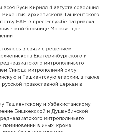
 всея Руси Кирилл 4 августа совершил
а Викентия, архиепископа Ташкентского
нтству ЕАН в пресс-службе патриарха.
инической больнице Москвы, где
чении.
стоялось в связи с решением
архиепископа Екатеринбургского и
Среднеазиатского митрополичьего
ием Синода митрополичий округ
нскую и Ташкентскую епархии, а также
 русской православной церкви в
у Ташкентскому и Узбекистанскому
ление Бишкекской и Душанбинской
Среднеазиатского митрополичьего
м поминовении в иных, кроме