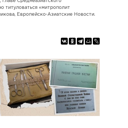
, главе Среднеазиатского
но титуловаться «митрополит
икова, Европейско-Азиатские Новости.