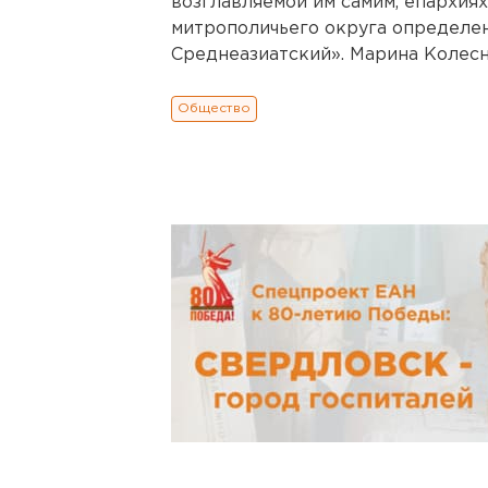
возглавляемой им самим, епархиях
митрополичьего округа определе
Среднеазиатский». Марина Колесн
Общество