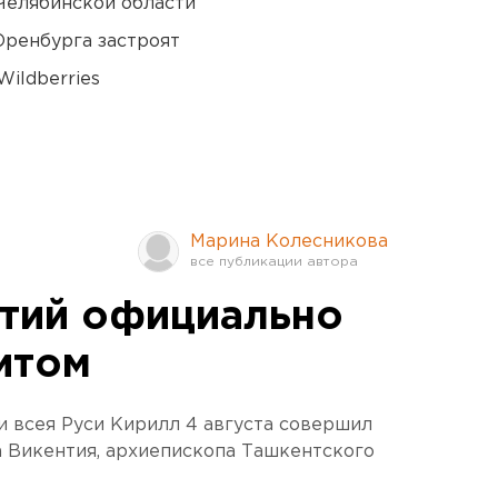
Челябинской области
Оренбурга застроят
ildberries
Марина Колесникова
тий официально
итом
 всея Руси Кирилл 4 августа совершил
а Викентия, архиепископа Ташкентского