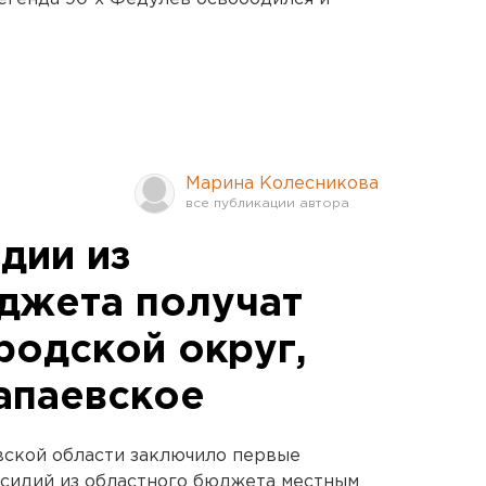
Марина Колесникова
дии из
джета получат
родской округ,
апаевское
ской области заключило первые
бсидий из областного бюджета местным