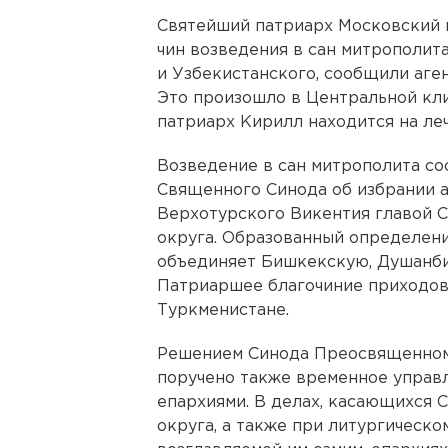
Святейший патриарх Московский и
чин возведения в сан митрополит
и Узбекистанского, сообщили аге
Это произошло в Центральной кл
патриарх Кирилл находится на ле
Возведение в сан митрополита со
Священного Синода об избрании 
Верхотурского Викентия главой 
округа. Образованный определен
объединяет Бишкекскую, Душанби
Патриаршее благочиние приходов
Туркменистане.
Решением Синода Преосвященном
поручено также временное управ
епархиями. В делах, касающихся 
округа, а также при литургическо