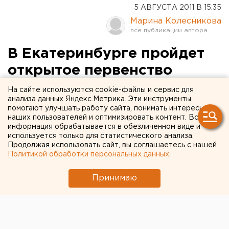
5 АВГУСТА 2011 В 15:35
Марина Колесникова
В Екатеринбурге пройдет
открытое первенство
города по слалому на
На сайте используются cookie-файлы и сервис для
анализа данных Яндекс.Метрика. Эти инструменты
роликовых коньках
помогают улучшать работу сайта, понимать интересы
наших пользователей и оптимизировать контент. Вся
информация обрабатывается в обезличенном виде и
В Екатеринбурге 6 августа пройдет открытое
используется только для статистического анализа.
первенство города по слалому на роликовых
Продолжая использовать сайт, вы соглашаетесь с нашей
коньках, сообщили агентству ЕАН в клубе
Политикой обработки персональных данных
.
роллеров.
Принимаю
Спортивное шоу состоится на площадке перед
торговым центром на улице Халтурина, 55.
Соревноваться роллеры будут в двух дисциплинах: