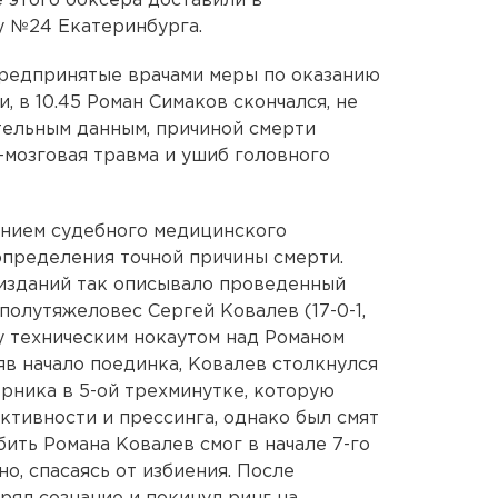
 этого боксера доставили в
 №24 Екатеринбурга.
 предпринятые врачами меры по оказанию
 в 10.45 Роман Симаков скончался, не
тельным данным, причиной смерти
-мозговая травма и ушиб головного
ением судебного медицинского
пределения точной причины смерти.
 изданий так описывало проведенный
полутяжеловес Сергей Ковалев (17-0-1,
у техническим нокаутом над Романом
зяв начало поединка, Ковалев столкнулся
рника в 5-ой трехминутке, которую
активности и прессинга, однако был смят
ить Романа Ковалев смог в начале 7-го
но, спасаясь от избиения. После