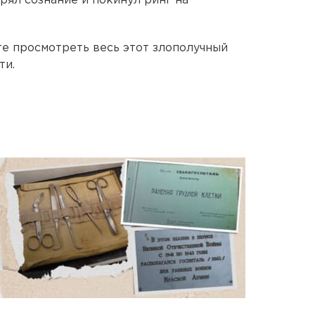
рял сознание и покинул ринг на
те просмотреть весь этот злополучный
ти.