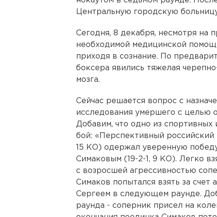
нокаутом в седьмом раунде. После
Центральную городскую больницу
Сегодня, 8 декабря, несмотря на
необходимой медицинской помощи,
приходя в сознание. По предвари
боксера явились тяжелая черепно
мозга.
Сейчас решается вопрос с назнач
исследования умершего с целью о
Добавим, что одно из спортивных
бой: «Перспективный российский 
15 КО) одержал уверенную побед
Симаковым (19-2-1, 9 КО). Легко в
с возросшей агрессивностью сопе
Симаков попытался взять за счет 
Сергеем в следующем раунде. Доб
раунда - соперник присел на коле