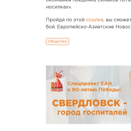
окончания поединка Симаков поте
носилках».
Пройдя по этой
ссылке
, вы сможе
бой. Европейско-Азиатские Новос
Общество