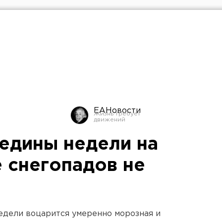
ЕАНовости
редины недели на
 снегопадов не
едели воцарится умеренно морозная и