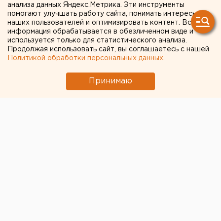
анализа данных Яндекс.Метрика. Эти инструменты
перестановки
помогают улучшать работу сайта, понимать интересы
наших пользователей и оптимизировать контент. Вся
информация обрабатывается в обезличенном виде и
Сегодня стало известно о перестановках в
используется только для статистического анализа.
администрации губернатора Свердловской
Продолжая использовать сайт, вы соглашаетесь с нашей
области Александра Мишарина. Глава региона
Политикой обработки персональных данных
.
подписал указ об отставке главы администрации
Вячеслава Лашманкина.
Принимаю
Сегодня стало известно о перестановках в
администрации губернатора Свердловской области
Александра Мишарина. Глава региона подписал указ
об отставке главы администрации Вячеслава
Лашманкина. Вместо него на эту должность был
назначен Сергей Зырянов.
В департаменте информационной политики
губернатора новые назначения объяснили так:
«Обновление высшего руководящего звена
администрации губернатора является логическим