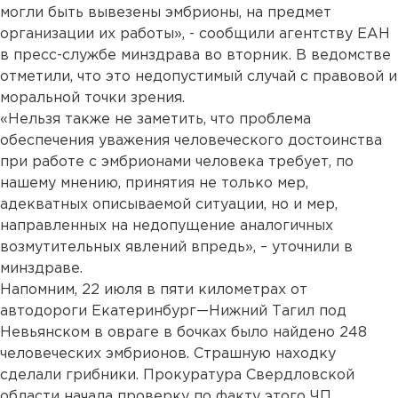
могли быть вывезены эмбрионы, на предмет
организации их работы», - сообщили агентству ЕАН
в пресс-службе минздрава во вторник. В ведомстве
отметили, что это недопустимый случай с правовой и
моральной точки зрения.
«Нельзя также не заметить, что проблема
обеспечения уважения человеческого достоинства
при работе с эмбрионами человека требует, по
нашему мнению, принятия не только мер,
адекватных описываемой ситуации, но и мер,
направленных на недопущение аналогичных
возмутительных явлений впредь», – уточнили в
минздраве.
Напомним, 22 июля в пяти километрах от
автодороги Екатеринбург—Нижний Тагил под
Невьянском в овраге в бочках было найдено 248
человеческих эмбрионов. Страшную находку
сделали грибники. Прокуратура Свердловской
области начала проверку по факту этого ЧП.