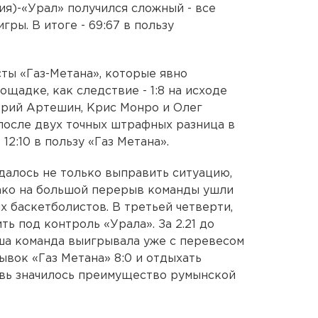
ия)-«Урал» получился сложный - все
ры. В итоге - 69:67 в пользу
сты «Газ-Метана», которые явно
ощадке, как следствие - 1:8 на исходе
трий Артешин, Крис Монро и Олег
 после двух точных штрафных разница в
12:10 в пользу «Газ Метана».
далось не только выправить ситуацию,
нако на большой перерыв команды ушли
их баскетболистов. В третьей четверти,
ть под контроль «Урала». За 2.21 до
ша команда выигрывала уже с перевесом
рывок «Газ Метана» 8:0 и отдыхать
овь значилось преимущество румынской