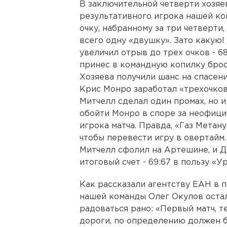
В заключительной четверти хозяе
результативного игрока нашей ко
очку, набранному за три четверт
всего одну «двушку». Зато какую!
увеличил отрыв до трех очков - 68
принес в командную копилку брос
Хозяева получили шанс на спасени
Крис Монро заработал «трехочко
Митчелл сделал один промах, но и
обойти Монро в споре за неофици
игрока матча. Правда, «Газ Метану
чтобы перевести игру в овертайм
Митчелл сфолил на Артешине, и Д
итоговый счет - 69:67 в пользу «Ур
Как рассказали агентству ЕАН в 
нашей команды Олег Окулов остал
радоваться рано: «Первый матч, т
дороги, по определению должен б