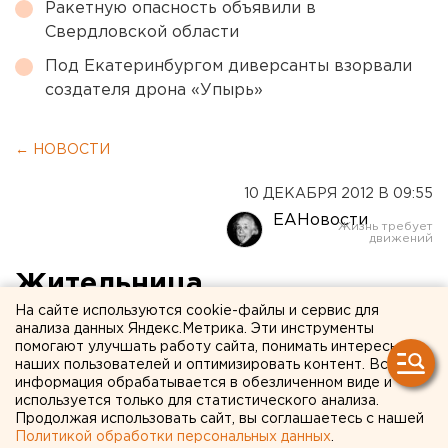
Ракетную опасность объявили в
Свердловской области
Под Екатеринбургом диверсанты взорвали
создателя дрона «Упырь»
← НОВОСТИ
10 ДЕКАБРЯ 2012 В 09:55
ЕАНовости
Жительница
Орджоникидзевского
На сайте используются cookie-файлы и сервис для
анализа данных Яндекс.Метрика. Эти инструменты
района стала самой лучшей
помогают улучшать работу сайта, понимать интересы
наших пользователей и оптимизировать контент. Вся
будущей мамой
информация обрабатывается в обезличенном виде и
используется только для статистического анализа.
Екатеринбурга
Продолжая использовать сайт, вы соглашаетесь с нашей
Политикой обработки персональных данных
.