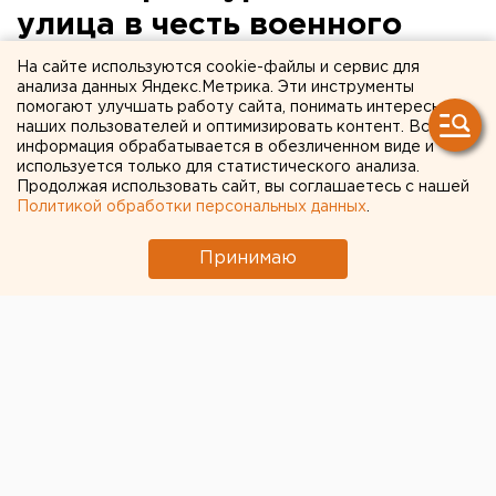
улица в честь военного
ученого Яскина
На сайте используются cookie-файлы и сервис для
анализа данных Яндекс.Метрика. Эти инструменты
помогают улучшать работу сайта, понимать интересы
Улицу Стадионную в Екатеринбурге
наших пользователей и оптимизировать контент. Вся
переименуют в улицу Александра Яскина,
информация обрабатывается в обезличенном виде и
сообщили агентству ЕАН в пресс-службе мэрии.
используется только для статистического анализа.
Продолжая использовать сайт, вы соглашаетесь с нашей
Соответствующее решение принял сити-
Политикой обработки персональных данных
.
менеджер города Александр Якоб.
Принимаю
Улицу Стадионную в Екатеринбурге переименуют в
улицу Александра Яскина, сообщили агентству ЕАН
в пресс-службе мэрии. Соответствующее решение
принял сити-менеджер города Александр Якоб.
С предложением о переименовании улицы к главе
администрации обратились члены Совета ветеранов
ВОВ, тружеников тыла и правоохранительных
органов жилого района Компрессорный и НПП
«Старт». В настоящее время городские власти