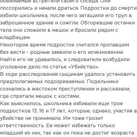
обвиняемые встретили своего соседа. Они
поссорились и начали драться. Подростки до смерти
избили школьника, после чего затащили его труп в
заброшенное здание и сожгли. Обгоревшие останки
тела они сложили в мешок и бросили рядом с
кладбищем.
Некоторое время подросток считался пропавшим
без вести – родные заявили о его исчезновении.
Найти его не удавалось, и следователи возбудили
уголовное дело по статье «Убийство».
В ходе расследования сыщикам удалось установить
предполагаемых подозреваемых. Подельники
сознались в жестоком преступлении и рассказали,
где спрятали мешок с костями.
Как выяснилось, школьника избивали еще трое
подростков 13, 16 и 17 лет, которые, однако, участия в
убийстве не принимали. Им тоже грозит
ответственность. Ее может избежать только
младший из них, так как он пока не достиг возраста