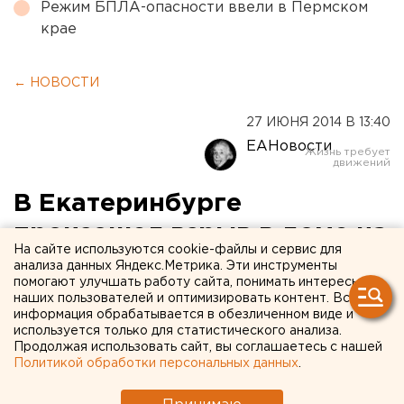
Режим БПЛА-опасности ввели в Пермском
крае
← НОВОСТИ
27 ИЮНЯ 2014 В 13:40
ЕАНовости
В Екатеринбурге
произошел взрыв в доме на
На сайте используются cookie-файлы и сервис для
Сыромолотова
анализа данных Яндекс.Метрика. Эти инструменты
помогают улучшать работу сайта, понимать интересы
наших пользователей и оптимизировать контент. Вся
Один из жильцов госпитализирован.
информация обрабатывается в обезличенном виде и
используется только для статистического анализа.
Сегодня в 12:25 в полицию Екатеринбурга поступила
Продолжая использовать сайт, вы соглашаетесь с нашей
Политикой обработки персональных данных
.
информация о взрыве на кухне жилого дома №28 на
улице Сыромолотова. Об этом агентству ЕАН