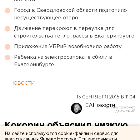
Город в Свердловской области подтопило
несуществующее озеро
Движение перекроют в переулке для
строительства теплотрассы в Екатеринбурге
Приложение УБРиР возобновило работу
Ребенка на электросамокате сбили в
Екатеринбурге
← НОВОСТИ
15 СЕНТЯБРЯ 2015 В 11:04
ЕАНовости
Кокорин объяснил низкую
явку большим числом
На сайте используются cookie-файлы и сервис для
анализа данных Яндекс.Метрика. Эти инструменты