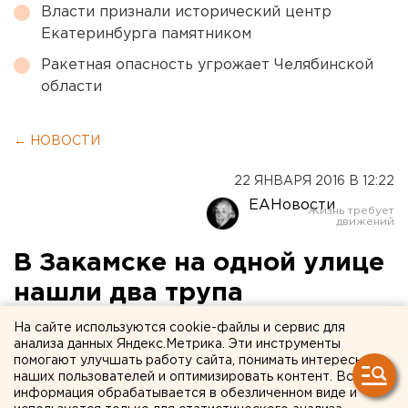
Власти признали исторический центр
Екатеринбурга памятником
Ракетная опасность угрожает Челябинской
области
← НОВОСТИ
22 ЯНВАРЯ 2016 В 12:22
ЕАНовости
В Закамске на одной улице
нашли два трупа
На сайте используются cookie-файлы и сервис для
Оба тела обнаружили на улице Адмирала
анализа данных Яндекс.Метрика. Эти инструменты
Ушакова.
помогают улучшать работу сайта, понимать интересы
наших пользователей и оптимизировать контент. Вся
информация обрабатывается в обезличенном виде и
Сегодня ночью, 22 января, в Кировском районе