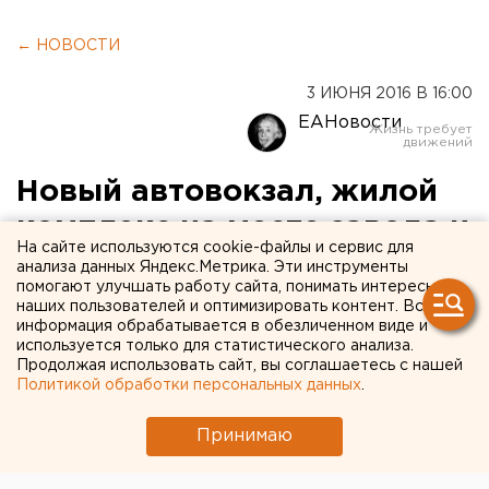
← НОВОСТИ
3 ИЮНЯ 2016 В 16:00
ЕАНовости
Новый автовокзал, жилой
комплекс на месте завода и
На сайте используются cookie-файлы и сервис для
другие итоги тура Якоба по
анализа данных Яндекс.Метрика. Эти инструменты
помогают улучшать работу сайта, понимать интересы
Железнодорожному
наших пользователей и оптимизировать контент. Вся
информация обрабатывается в обезличенном виде и
району
используется только для статистического анализа.
Продолжая использовать сайт, вы соглашаетесь с нашей
Политикой обработки персональных данных
.
Глава районной администрации Валентин Лаппо
рассказал о грядущих изменениях.
Принимаю
Накануне глава администрации Екатеринбурга