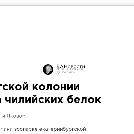
ЕАНовости
гской колонии
а чилийских белок
 и Яковом.
 мини-зоопарке екатеринбургской