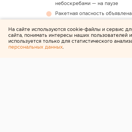
небоскребами — на паузе
Ракетная опасность объявлен
МИД призвал россиян готовить
На сайте используются cookie-файлы и сервис д
сайта, понимать интересы наших пользователей 
используется только для статистического анализ
персональных данных
.
← НОВОСТИ
29 ИЮНЯ 2016 В 12:02
В Прикамье пр
туристов
Путешественники не вышли на связ
В Прикамье вчера группа туристов