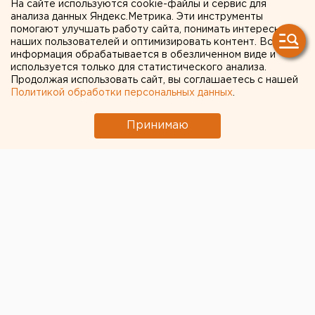
колесо обозрения
На сайте используются cookie-файлы и сервис для
анализа данных Яндекс.Метрика. Эти инструменты
помогают улучшать работу сайта, понимать интересы
Аттракцион высотой 73 метра заработает на
наших пользователей и оптимизировать контент. Вся
набережной.
информация обрабатывается в обезличенном виде и
используется только для статистического анализа.
Продолжая использовать сайт, вы соглашаетесь с нашей
В южноуральской столице закончен монтаж колеса
Политикой обработки персональных данных
.
обозрения на набережной реки Миасс, передает
корреспондент агентства ЕАН.
Принимаю
На аттракционе высотой 73 метра установлено 18
обогреваемых герметичных кабинок. Каждая из них
снабжена системой автоматического открывания
дверей и климат-контролем.
Сейчас рабочие подключают электричество,
начинаются проверки конструкции. Европейско-
Азиатские Новости.
Фото telefakt.ru
Общество