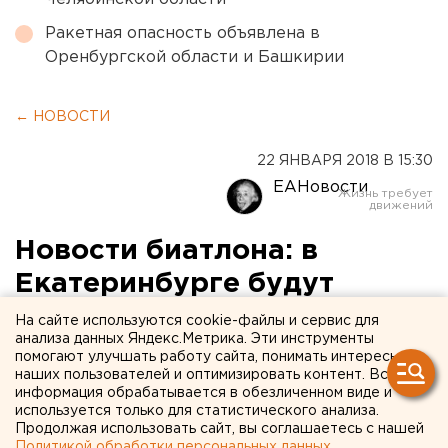
Ракетная опасность объявлена в
Оренбургской области и Башкирии
← НОВОСТИ
22 ЯНВАРЯ 2018 В 15:30
ЕАНовости
Новости биатлона: в
Екатеринбурге будут
строить свой Антхольц
На сайте используются cookie-файлы и сервис для
анализа данных Яндекс.Метрика. Эти инструменты
помогают улучшать работу сайта, понимать интересы
наших пользователей и оптимизировать контент. Вся
информация обрабатывается в обезличенном виде и
используется только для статистического анализа.
Продолжая использовать сайт, вы соглашаетесь с нашей
Политикой обработки персональных данных
.