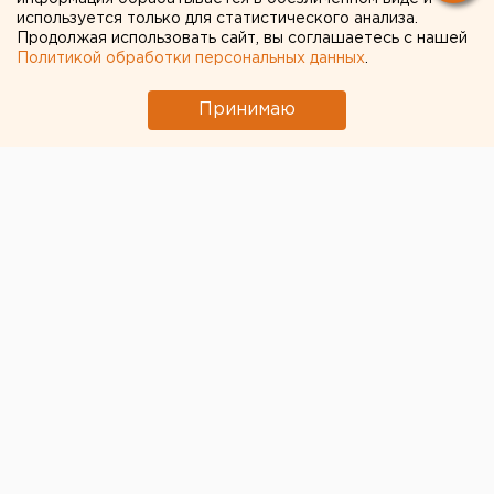
используется только для статистического анализа.
Продолжая использовать сайт, вы соглашаетесь с нашей
Политикой обработки персональных данных
.
Принимаю
© Фото из открытых источников
Землетрясение магнитудой 6,3 произошло на
густонаселенном индонезийском острове Ломбок,
пишут «Известия» со ссылкой на Геологическую