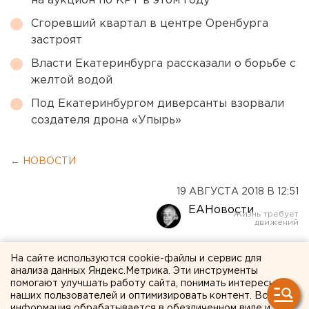
на аукцион по КРТ в этом году
Сгоревший квартал в центре Оренбурга
застроят
Власти Екатеринбурга рассказали о борьбе с
желтой водой
Под Екатеринбургом диверсанты взорвали
создателя дрона «Упырь»
← НОВОСТИ
19 АВГУСТА 2018 В 12:51
ЕАНовости
В Индонезии снова
На сайте используются cookie-файлы и сервис для
анализа данных Яндекс.Метрика. Эти инструменты
произошло сильное
помогают улучшать работу сайта, понимать интересы
землетрясение
наших пользователей и оптимизировать контент. Вся
информация обрабатывается в обезличенном виде и