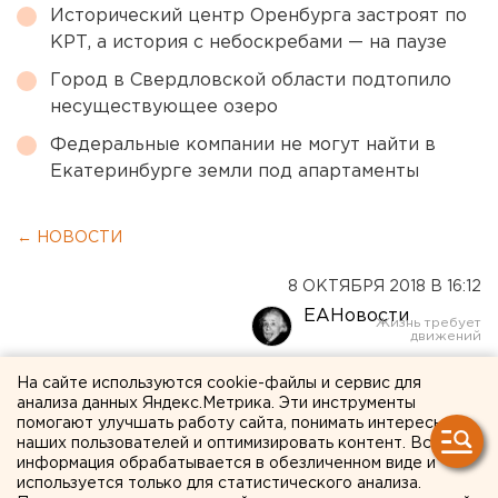
Исторический центр Оренбурга застроят по
КРТ, а история с небоскребами — на паузе
Город в Свердловской области подтопило
несуществующее озеро
Федеральные компании не могут найти в
Екатеринбурге земли под апартаменты
← НОВОСТИ
8 ОКТЯБРЯ 2018 В 16:12
ЕАНовости
В Екатеринбурге на
На сайте используются cookie-файлы и сервис для
анализа данных Яндекс.Метрика. Эти инструменты
телеком-форуме
помогают улучшать работу сайта, понимать интересы
наших пользователей и оптимизировать контент. Вся
специалисты «МегаФона»
информация обрабатывается в обезличенном виде и
используется только для статистического анализа.
показали виртуальные авто