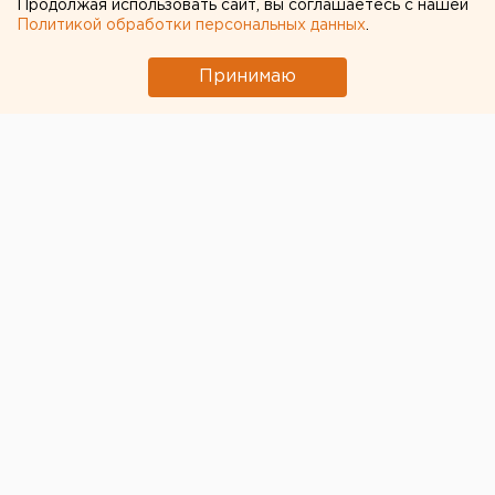
Продолжая использовать сайт, вы соглашаетесь с нашей
Политикой обработки персональных данных
.
и цифровой HR
Принимаю
«Цифровой подбор линейного персонала», Интернет
вещей, анализ больших данных (Big Data) и