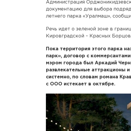
Администрация Орджоникидзевско
документацию для выбора подряд
летнего парка «Уралмаш», сообщ
Речь идет о зеленой зоне в гран
Кировградской – Красных Борцов
Пока территория этого парка н
парк», договор с коммерсантами 
мэром города был Аркадий Черн
развлекательные аттракционы и
системно, по словам романа Кра
с ООО истекает в октябре.