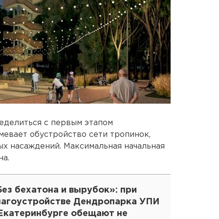
еделиться с первым этапом
мевает обустройство сети тропинок,
х насаждений. Максимальная начальная
на.
ез бехатона и вырубок»: при
лагоустройстве Дендропарка УПИ
 Екатеринбурге обещают не