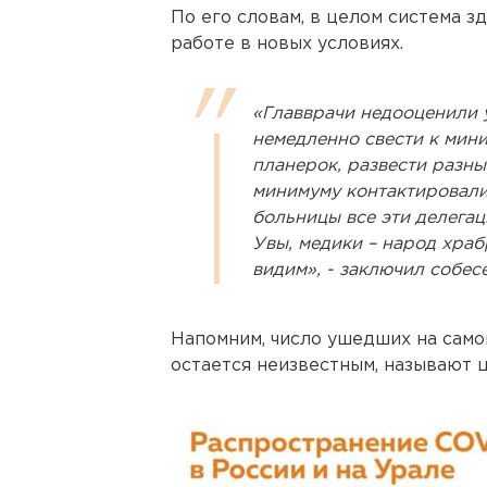
По его словам, в целом система з
работе в новых условиях.
«Главврачи недооценили 
немедленно свести к мини
планерок, развести разны
минимуму контактировали 
больницы все эти делегац
Увы, медики – народ храб
видим», - заключил собес
Напомним, число ушедших на сам
остается неизвестным, называют ц