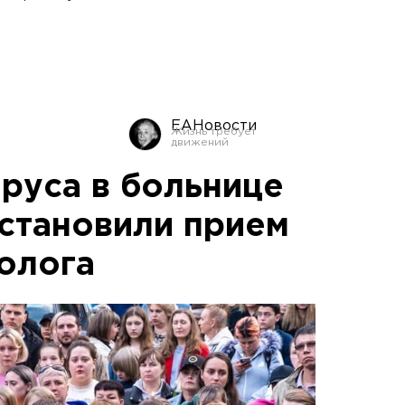
ЕАНовости
ируса в больнице
становили прием
ролога