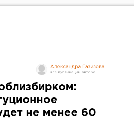
Александра Газизова
облизбирком:
итуционное
удет не менее 60