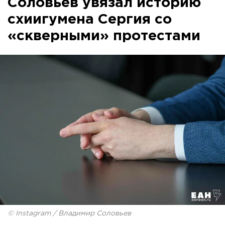
Соловьев увязал историю
схиигумена Сергия со
«скверными» протестами
© Instagram / Владимир Соловьев