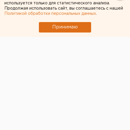
используется только для статистического анализа.
Продолжая использовать сайт, вы соглашаетесь с нашей
Политикой обработки персональных данных
.
Принимаю
© ЕАН
Ленинский районный суд Екатеринбурга изменил
меру пресечения генеральному директору особой
экономической зоны «Титановая долина» Артемию
Кызласову.
Суд отказал следствию в продлении содержания