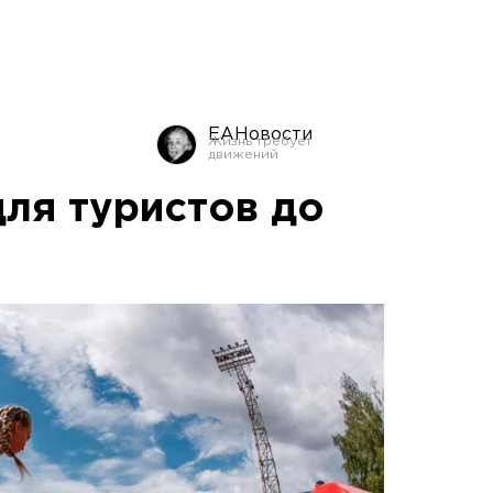
ЕАНовости
для туристов до