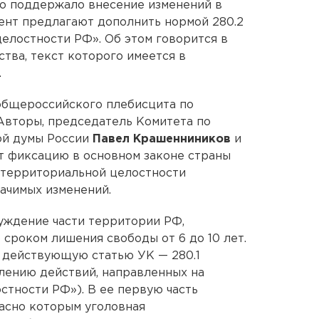
о поддержало внесение изменений в
мент предлагают дополнить нормой 280.2
елостности РФ». Об этом говорится в
тва, текст которого имеется в
.
 общероссийского плебисцита по
Авторы, председатель Комитета по
ой думы России
Павел Крашенниников
и
ют фиксацию в основном законе страны
 территориальной целостности
начимых изменений.
чуждение части территории РФ,
 сроком лишения свободы от 6 до 10 лет.
 действующую статью УК — 280.1
лению действий, направленных на
тности РФ»). В ее первую часть
асно которым уголовная