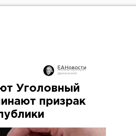
ЕАНовости
ют Уголовный
минают призрак
публики