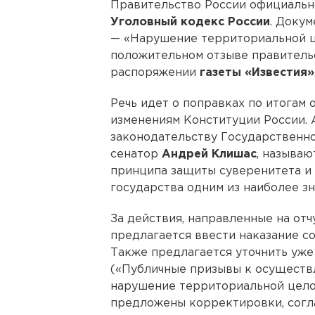
Правительство России официальн
Уголовный кодекс России
. Доку
— «Нарушение территориальной ц
положительном отзыве правительс
распоряжении
газеты «Известия»
Речь идет о поправках по итогам
изменениям Конституции России. 
законодательству Государственн
сенатор
Андрей Клишас
, называ
принципа защиты суверенитета и
государства одним из наиболее з
За действия, направленные на от
предлагается ввести наказание со
Также предлагается уточнить уже
(«Публичные призывы к осуществ
нарушение территориальной целос
предложены корректировки, согл