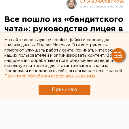
Ольга Лобовикова
Все пошло из «бандитского
чата»: руководство лицея в
Екатеринбурге
На сайте используются cookie-файлы и сервис для
анализа данных Яндекс.Метрика. Эти инструменты
прокомментировало
помогают улучшать работу сайта, понимать интересы
наших пользователей и оптимизировать контент. Вся
конфликт учеников
информация обрабатывается в обезличенном виде и
используется только для статистического анализа.
Продолжая использовать сайт, вы соглашаетесь с нашей
Политикой обработки персональных данных
.
Принимаю