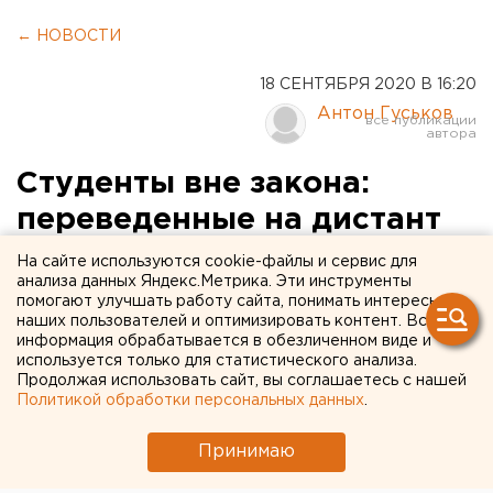
← НОВОСТИ
18 СЕНТЯБРЯ 2020 В 16:20
Антон Гуськов
Студенты вне закона:
переведенные на дистант
второкурсники УрФУ не
На сайте используются cookie-файлы и сервис для
анализа данных Яндекс.Метрика. Эти инструменты
могут получить допуск к
помогают улучшать работу сайта, понимать интересы
наших пользователей и оптимизировать контент. Вся
учебе
информация обрабатывается в обезличенном виде и
используется только для статистического анализа.
Продолжая использовать сайт, вы соглашаетесь с нашей
Политикой обработки персональных данных
.
Принимаю