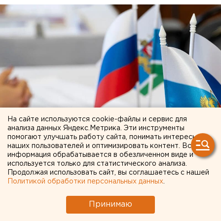
На сайте используются cookie-файлы и сервис для
анализа данных Яндекс.Метрика. Эти инструменты
помогают улучшать работу сайта, понимать интересы
наших пользователей и оптимизировать контент. Вся
информация обрабатывается в обезличенном виде и
© Фото из открытых источников
используется только для статистического анализа.
Продолжая использовать сайт, вы соглашаетесь с нашей
Екатеринбургские преподаватели расстроены
Политикой обработки персональных данных
.
ростом цен на экскурсии в мультимедийном парке
«Россия — моя история».
Принимаю