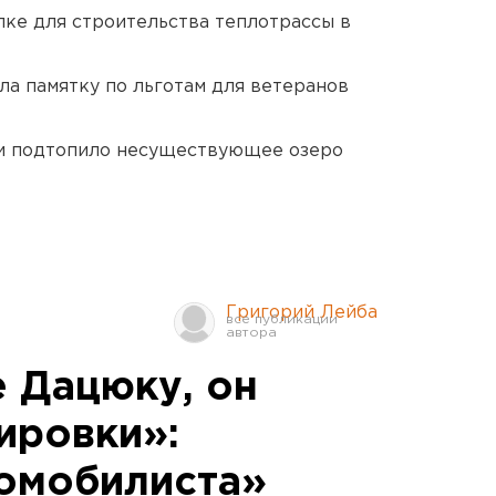
ке для строительства теплотрассы в
ла памятку по льготам для ветеранов
ти подтопило несуществующее озеро
Григорий Лейба
 Дацюку, он
ировки»:
омобилиста»