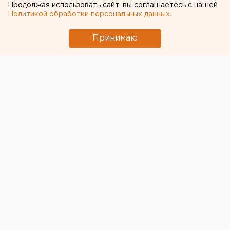
страдающего аутизмом
Продолжая использовать сайт, вы соглашаетесь с нашей
Политикой обработки персональных данных
.
Принимаю
© Фото из открытых источников
Неравнодушные екатеринбуржцы меньше чем за
неделю закрыли сбор средств для шестилетнего
Максима Денищенкова
. Мальчик страдает аутизмом