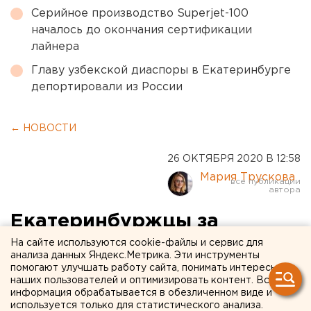
Серийное производство Superjet-100
началось до окончания сертификации
лайнера
Главу узбекской диаспоры в Екатеринбурге
депортировали из России
← НОВОСТИ
26 ОКТЯБРЯ 2020 В 12:58
Мария Трускова
Екатеринбуржцы за
несколько дней собрали
На сайте используются cookie-файлы и сервис для
анализа данных Яндекс.Метрика. Эти инструменты
деньги на лечение
помогают улучшать работу сайта, понимать интересы
наших пользователей и оптимизировать контент. Вся
маленького Максима,
информация обрабатывается в обезличенном виде и
используется только для статистического анализа.