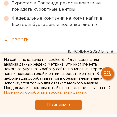
Туристам в Таиланде рекомендовали не
покидать курортные центры
Федеральные компании не могут найти в
Екатеринбурге земли под апартаменты
← НОВОСТИ
16 НОЯБРЯ 2020 В 18:18
ЕАНовости
На сайте используются cookie-файлы и сервис для
анализа данных Яндекс.Метрика. Эти инструменты
помогают улучшать работу сайта, понимать интересы
«Инвестировать в
наших пользователей и оптимизировать контент. Вся
информация обрабатывается в обезличенном виде и
производство желания и
используется только для статистического анализа.
Продолжая использовать сайт, вы соглашаетесь с нашей
возможностей нет»: бизнес
Политикой обработки персональных данных
.
в пандемию глазами
Принимаю
предпринимателя